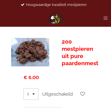
Hoogwaardige kwaliteit mestpieren
Ga
direct
naar
de
hoofdinhoud
200
mestpieren
uit pure
paardenmest
€ 6,00
Uitgeschakeld