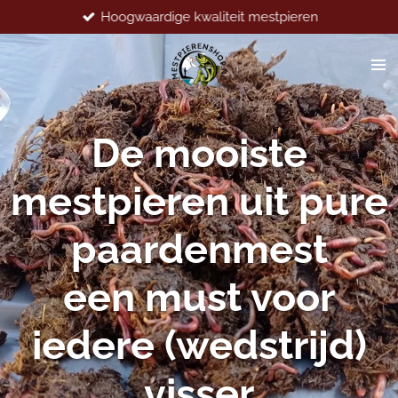
Hoogwaardige kwaliteit mestpieren
Ga
direct
naar
de
hoofdinhoud
De mooiste
mestpieren uit pure
paardenmest
een must voor
iedere (wedstrijd)
visser