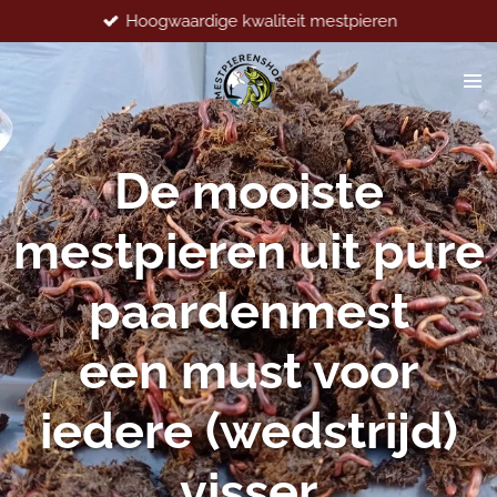
Hoogwaardige kwaliteit mestpieren
Ga
direct
naar
de
hoofdinhoud
De mooiste
mestpieren uit pure
paardenmest
een must voor
iedere (wedstrijd)
visser